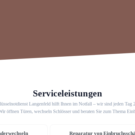
Serviceleistungen
üsselnotdienst Langenfeld hilft Ihnen im Notfall – wir sind jeden Tag
 Wir öffnen Türen, wechseln Schlösser und beraten Sie zum Thema Ein
nderwechseln
Reparatur von Einbruchssch