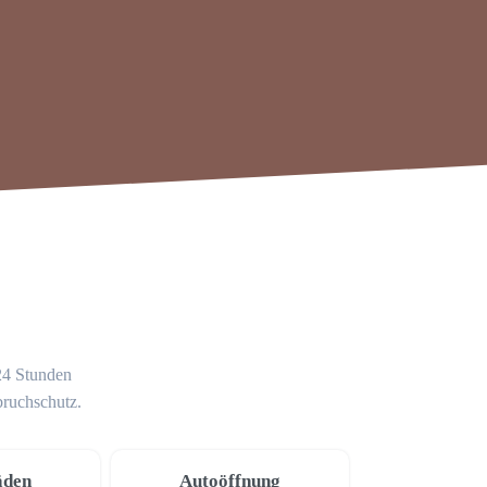
 24 Stunden
bruchschutz.
äden
Autoöffnung