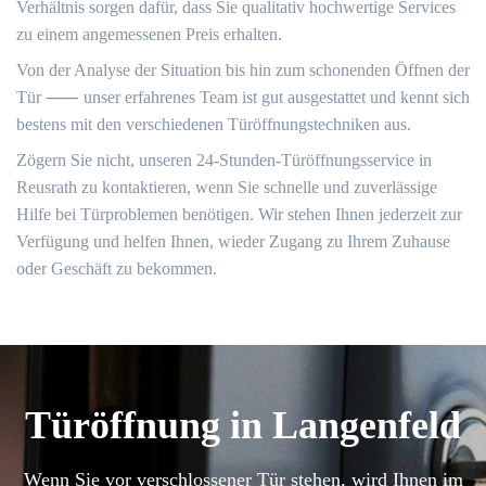
Verhältnis sorgen dafür, dass Sie qualitativ hochwertige Services
zu einem angemessenen Preis erhalten.​
Von der Analyse der Situation bis hin zum schonenden Öffnen der
Tür ⸺ unser erfahrenes Team ist gut ausgestattet und kennt sich
bestens mit den verschiedenen Türöffnungstechniken aus.​
Zögern Sie nicht, unseren 24-Stunden-Türöffnungsservice in
Reusrath zu kontaktieren, wenn Sie schnelle und zuverlässige
Hilfe bei Türproblemen benötigen.​ Wir stehen Ihnen jederzeit zur
Verfügung und helfen Ihnen, wieder Zugang zu Ihrem Zuhause
oder Geschäft zu bekommen.​
Türöffnung in Langenfeld
Wenn Sie vor verschlossener Tür stehen, wird Ihnen im