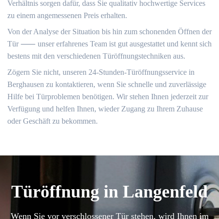
Verhältnis sorgen dafür, dass Sie qualitativ hochwertige Services
zu einem angemessenen Preis erhalten.​
Von der Analyse der Situation bis hin zum schonenden Öffnen der
Tür ⸺ unser erfahrenes Team ist gut ausgestattet und kennt sich
bestens mit den verschiedenen Türöffnungstechniken aus.​
Zögern Sie nicht, unseren 24-Stunden-Türöffnungsservice in
Berghausen zu kontaktieren, wenn Sie schnelle und zuverlässige
Hilfe bei Türproblemen benötigen.​ Wir stehen Ihnen jederzeit zur
Verfügung und helfen Ihnen, wieder Zugang zu Ihrem Zuhause
oder Geschäft zu bekommen.​
Türöffnung in Langenfeld
Wenn Sie vor verschlossener Tür stehen, wird Ihnen im